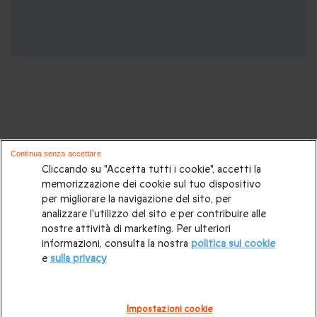
Potrebbero piacerti anche questi cofanetti
Continua senza accettare
regalo:
Cliccando su "Accetta tutti i cookie", accetti la
memorizzazione dei cookie sul tuo dispositivo
per migliorare la navigazione del sito, per
Cosa regalare?
|
Idee regalo originali
|
Perchè regalare una
analizzare l'utilizzo del sito e per contribuire alle
gift card
|
Buono regalo
|
Regali di compleanno
|
Idee regalo
nostre attività di marketing. Per ulteriori
informazioni, consulta la nostra
politica sui cookie
per la coppia
|
Regalo per matrimonio
|
Regalo anniversario
e
sulla privacy
di matrimonio
|
Regali per lei
|
Regali per lui
|
Regalo San
Valentino
|
Weekend romantico
|
Volo in mongolfiera
|
Impostazioni cookie