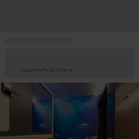
...
Regala un soggiorno insolito
Risparmia il 15% oggi
Usa il codice ESTATE nel carrello
Scopri tutte le offerte