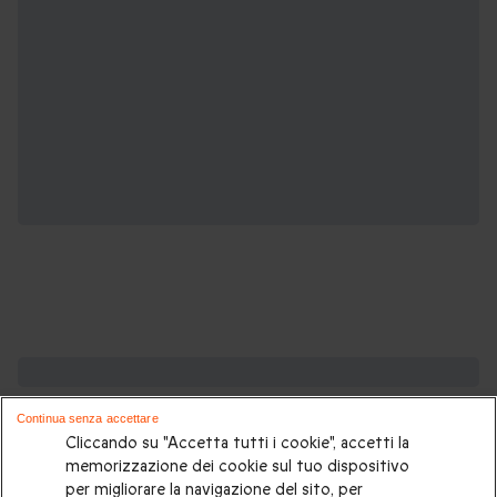
Potrebbero piacerti anche:
Continua senza accettare
Soggiorni insoliti
|
Glamping
|
Glamping sul mare
|
Glamping
Cliccando su "Accetta tutti i cookie", accetti la
in Toscana
|
Glamping in Abruzzo
|
Dormire in un igloo
|
memorizzazione dei cookie sul tuo dispositivo
per migliorare la navigazione del sito, per