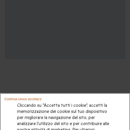
Potrebbero piacerti anche questi cofanetti
Continua senza accettare
regalo:
Cliccando su "Accetta tutti i cookie", accetti la
memorizzazione dei cookie sul tuo dispositivo
per migliorare la navigazione del sito, per
Cosa regalare?
|
Idee regalo originali
|
Perchè regalare una
analizzare l'utilizzo del sito e per contribuire alle
gift card
|
Buono regalo
|
Regali di compleanno
|
Idee regalo
nostre attività di marketing. Per ulteriori