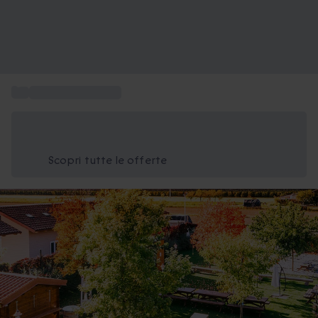
...
Cofanetto famiglia
Risparmia il 15% oggi
Usa il codice ESTATE nel carrello
Scopri tutte le offerte