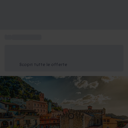
...
Weekend Sicilia
Risparmia il 15% oggi
Usa il codice ESTATE nel carrello
Scopri tutte le offerte