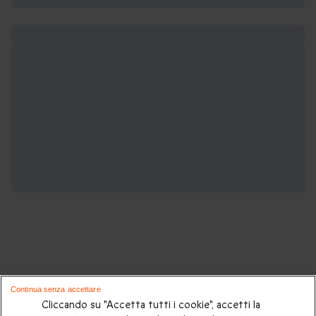
Potrebbero piacerti anche questi cofanetti
Continua senza accettare
regalo:
Cliccando su "Accetta tutti i cookie", accetti la