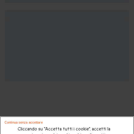
Potrebbero piacerti anche questi cofanetti
Continua senza accettare
regalo:
Cliccando su "Accetta tutti i cookie", accetti la