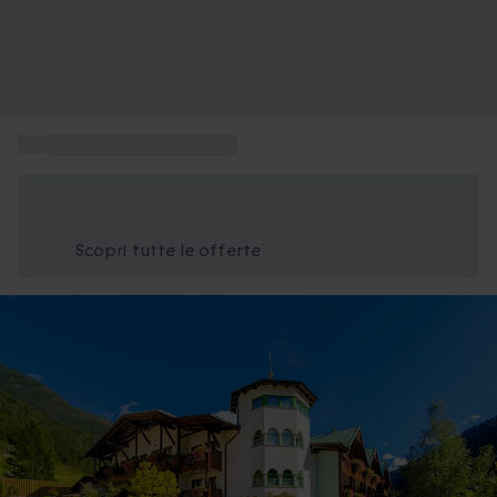
...
Soggiorni in hotel di lusso
Risparmia il 15% oggi
Usa il codice ESTATE nel carrello
Scopri tutte le offerte