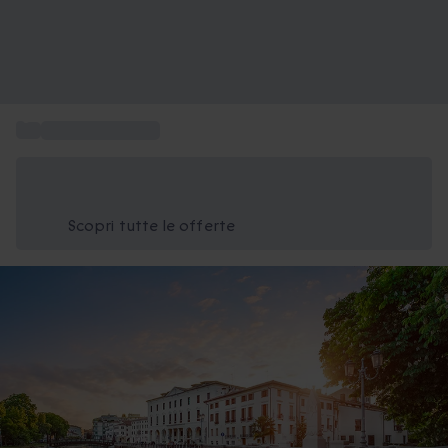
...
Soggiorni di lusso
Risparmia il 15% oggi
Usa il codice ESTATE nel carrello
Scopri tutte le offerte