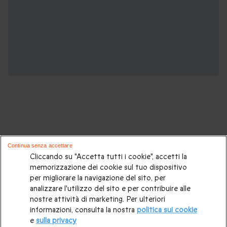
Potrebbero piacerti anche questi cofanetti
Continua senza accettare
regalo:
Cliccando su "Accetta tutti i cookie", accetti la
memorizzazione dei cookie sul tuo dispositivo
per migliorare la navigazione del sito, per
Cosa regalare?
|
Idee regalo originali
|
Perchè regalare una
analizzare l'utilizzo del sito e per contribuire alle
gift card
|
Buono regalo
|
Regali di compleanno
|
Idee regalo
nostre attività di marketing. Per ulteriori
informazioni, consulta la nostra
politica sui cookie
per la coppia
|
Regalo per matrimonio
|
Regalo anniversario
e
sulla privacy