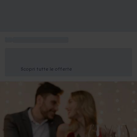
...
Cofanetti hotel 4 e 5 stelle
Risparmia il 15% oggi
Usa il codice ESTATE nel carrello
Scopri tutte le offerte