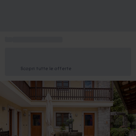
...
Vacanze gastronomiche
Risparmia il 15% oggi
Usa il codice ESTATE nel carrello
Scopri tutte le offerte