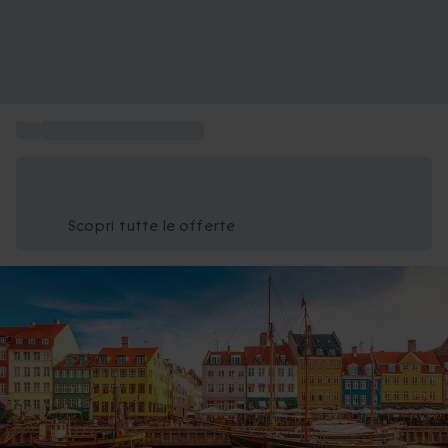
...
Weekend a Copenaghen
Risparmia il 15% oggi
Usa il codice ESTATE nel carrello
Scopri tutte le offerte