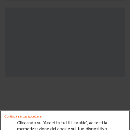
Potrebbero piacerti anche questi cofanetti
Continua senza accettare
regalo:
Cliccando su "Accetta tutti i cookie", accetti la
memorizzazione dei cookie sul tuo dispositivo