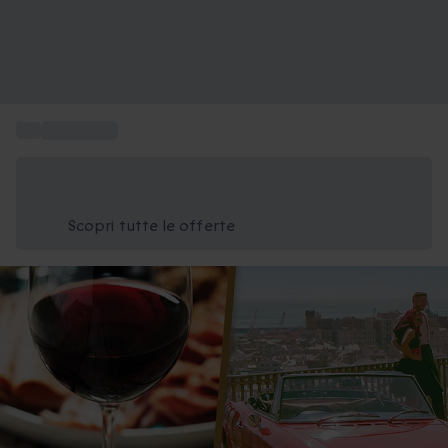
...
Idea regalo
Risparmia il 15% oggi
Usa il codice ESTATE nel carrello
Scopri tutte le offerte