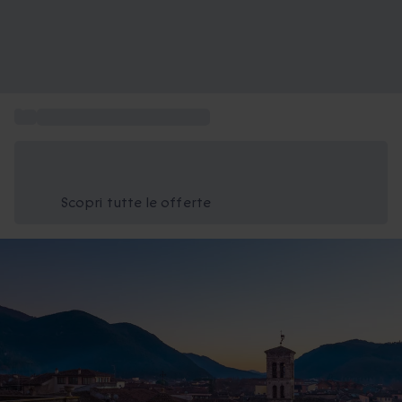
...
Attività regalo tempo libero
Risparmia il 15% oggi
Usa il codice ESTATE nel carrello
Scopri tutte le offerte