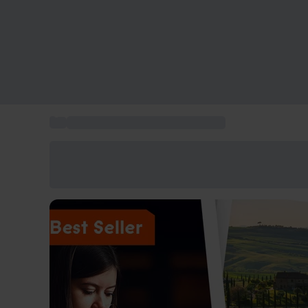
...
Esperienze in Toscana da regalare
Risparmia il 15% oggi
Usa il codice ESTATE nel carrello