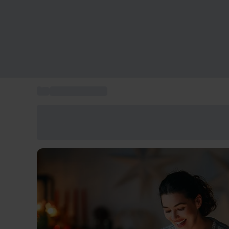
...
Regali per donna
Risparmia il 15% oggi
Usa il codice ESTATE nel carrello