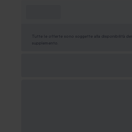
Cosa devo
sapere?
Tutte le offerte sono soggette alla disponibilità d
supplemento.
Formati regalo
disponibili