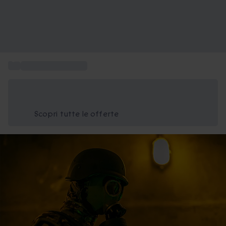
...
Escape room online
Risparmia il 15% oggi
Usa il codice ESTATE nel carrello
Scopri tutte le offerte