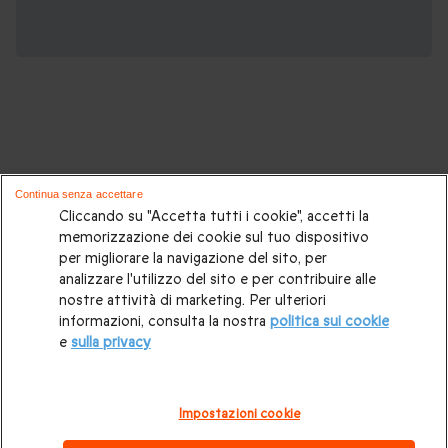
Potrebbero piacerti anche questi cofanetti
Continua senza accettare
regalo:
Cliccando su "Accetta tutti i cookie", accetti la
memorizzazione dei cookie sul tuo dispositivo
per migliorare la navigazione del sito, per
Cosa regalare?
|
Idee regalo originali
|
Perchè regalare una
analizzare l'utilizzo del sito e per contribuire alle
gift card
|
Buono regalo
|
Regali di compleanno
|
Idee regalo
nostre attività di marketing. Per ulteriori
informazioni, consulta la nostra
politica sui cookie
per la coppia
|
Regalo per matrimonio
|
Regalo anniversario
e
sulla privacy
di matrimonio
|
Regali per lei
|
Regali per lui
|
Regalo San
Valentino
|
Weekend romantico
|
Volo in mongolfiera
|
Impostazioni cookie
Cofanetti regalo gourmet
|
Pacchetti Spa e Terme
|
Tempo