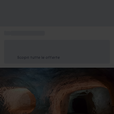
...
Attività da regalare
Risparmia il 15% oggi
Usa il codice ESTATE nel carrello
Scopri tutte le offerte