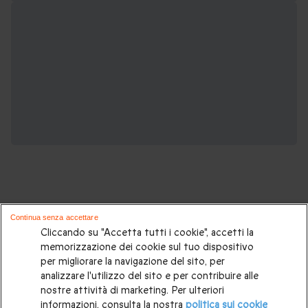
Continua senza accettare
Cliccando su "Accetta tutti i cookie", accetti la
Se ti piace questo tour, potrebbe
memorizzazione dei cookie sul tuo dispositivo
interessarti anche:
per migliorare la navigazione del sito, per
analizzare l'utilizzo del sito e per contribuire alle
Idee regalo originali
|
Regalo festa del papà
|
Regalo per un
nostre attività di marketing. Per ulteriori
informazioni, consulta la nostra
politica sui cookie