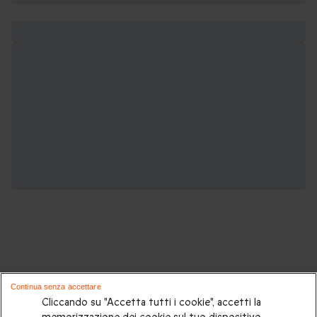
Potrebbero piacerti anche questi cofanetti
Continua senza accettare
regalo:
Cliccando su "Accetta tutti i cookie", accetti la