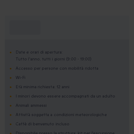
Cosa devo
sapere?
Date e orari di apertura:
Tutto l'anno, tutti i giorni (9:00 - 19:00)
Accesso per persone con mobilità ridotta
Wi-Fi
Età minima richiesta: 12 anni
I minori devono essere accompagnati da un adulto
Animali ammessi
Attività soggetta a condizioni meteorologiche
Caffè di benvenuto incluso
Disponibile presso la struttura: kit per l'escursione