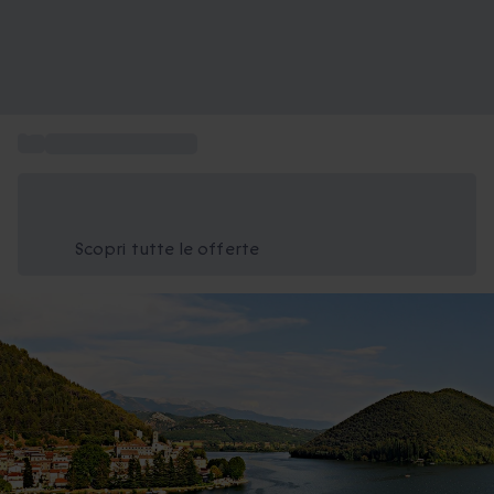
...
Attività con bambini
Risparmia il 15% oggi
Usa il codice ESTATE nel carrello
Scopri tutte le offerte