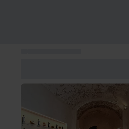
...
Consegna regali a domicilio
Risparmia il 15% oggi
Usa il codice ESTATE nel carrello