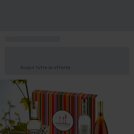
...
Cesti regalo a domicilio
Risparmia il 15% oggi
Usa il codice ESTATE nel carrello
Scopri tutte le offerte