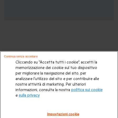
Potrebbero piacerti anche questi cofanetti
Continua senza accettare
regalo:
Cliccando su "Accetta tutti i cookie", accetti la
memorizzazione dei cookie sul tuo dispositivo
per migliorare la navigazione del sito, per
Cosa regalare?
|
Idee regalo originali
|
Perchè regalare una
analizzare l'utilizzo del sito e per contribuire alle
gift card
|
Buono regalo
|
Regali di compleanno
|
Idee regalo
nostre attività di marketing. Per ulteriori
informazioni, consulta la nostra
politica sui cookie
per la coppia
|
Regalo per matrimonio
|
Regalo anniversario
e
sulla privacy
di matrimonio
|
Regali per lei
|
Regali per lui
|
Regalo San
Valentino
|
Weekend romantico
|
Volo in mongolfiera
|
Impostazioni cookie
Cofanetti regalo gourmet
|
Pacchetti Spa e Terme
|
Tempo