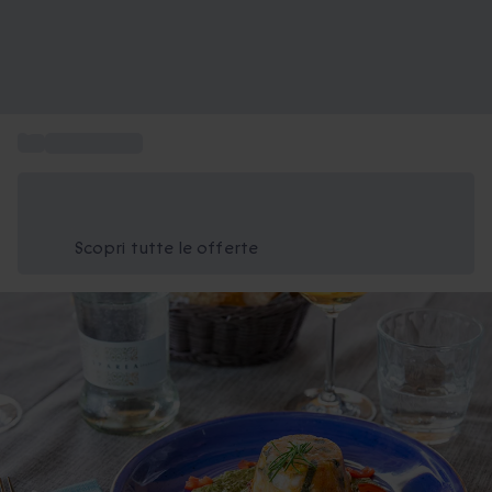
...
Box Gourmet
Risparmia il 15% oggi
Usa il codice ESTATE nel carrello
Scopri tutte le offerte