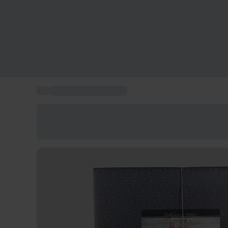
...
Idee regalo a domicilio
Risparmia il 15% oggi
Usa il codice ESTATE nel carrello