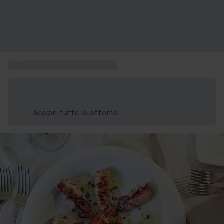
...
Regalare una cena a Palermo
Risparmia il 15% oggi
Usa il codice ESTATE nel carrello
Scopri tutte le offerte