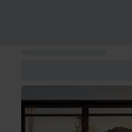
...
Esperienze gastronomiche da regalare
Risparmia il 15% oggi
Usa il codice ESTATE nel carrello