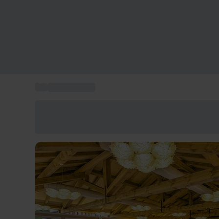
...
Cene gourmet
Risparmia il 15% oggi
Usa il codice ESTATE nel carrello