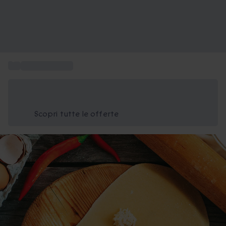
...
Corso di cucina
Risparmia il 15% oggi
Usa il codice ESTATE nel carrello
Scopri tutte le offerte