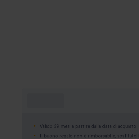
Cosa devo
sapere?
Valido 39 mesi a partire dalla data di acquisto
Il buono regalo non è rimborsabile, sostituibil