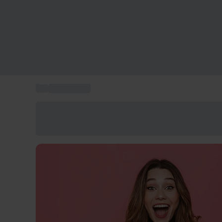
...
Regali per lei
Risparmia il 15% oggi
Usa il codice ESTATE nel carrello