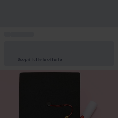
...
Regali laurea
Risparmia il 15% oggi
Usa il codice ESTATE nel carrello
Scopri tutte le offerte