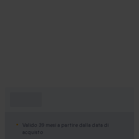
Cosa devo
sapere?
Valido 39 mesi a partire dalla data di
acquisto