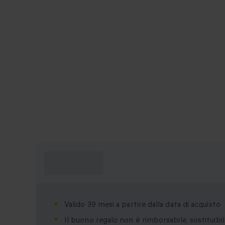
Cosa devo
sapere?
Valido 39 mesi a partire dalla data di acquisto
Il buono regalo non è rimborsabile, sostituibil