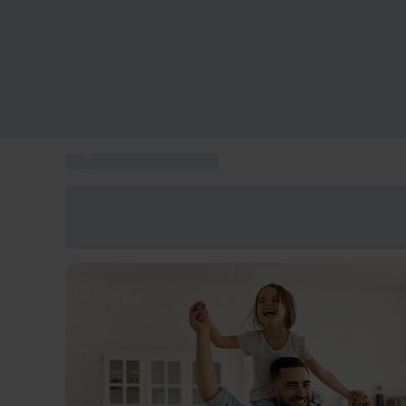
...
Idee regalo per uomo
Risparmia il 15% oggi
Usa il codice ESTATE nel carrello