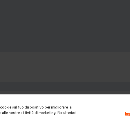
ofanetti regalo:
una gift card
|
Buono regalo
|
Regali di compleanno
|
Idee regalo 
cookie sul tuo dispositivo per migliorare la
ui
|
Regalo San Valentino
|
Weekend romantico
|
Volo in mongolfi
 alle nostre attività di marketing. Per ulteriori
Im
Natale