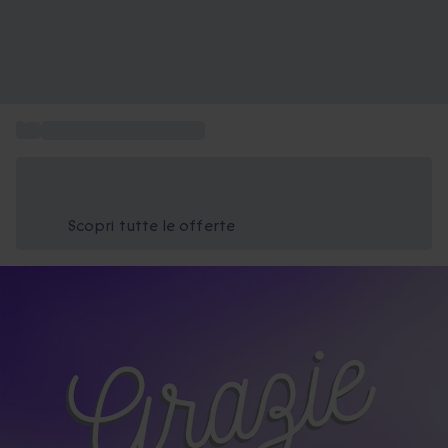
...
Regali di ringraziamento
Risparmia il 15% oggi
Usa il codice ESTATE nel carrello
Scopri tutte le offerte