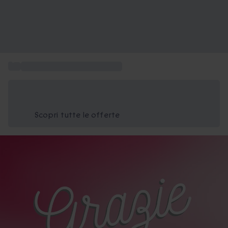
...
Cosa regalare per ringraziare
Risparmia il 15% oggi
Usa il codice ESTATE nel carrello
Scopri tutte le offerte