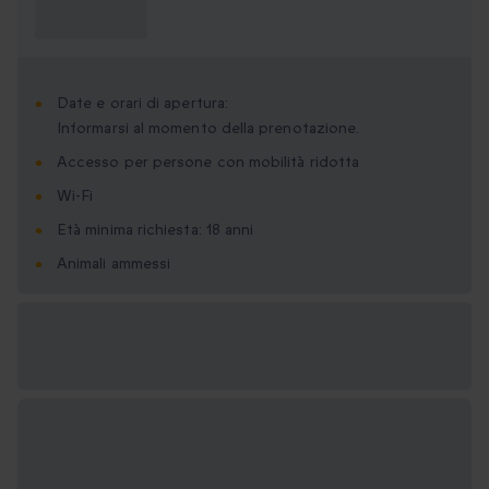
Cosa devo
sapere?
Date e orari di apertura:
Informarsi al momento della prenotazione.
Accesso per persone con mobilità ridotta
Wi-Fi
Età minima richiesta: 18 anni
Animali ammessi
Formati regalo
disponibili