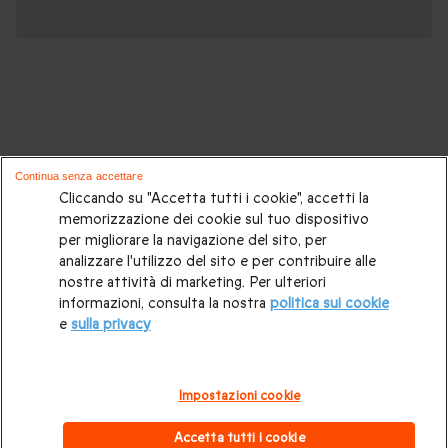
Potrebbero piacerti anche questi cofanetti
Continua senza accettare
regalo:
Cliccando su "Accetta tutti i cookie", accetti la
memorizzazione dei cookie sul tuo dispositivo
per migliorare la navigazione del sito, per
Cosa regalare?
|
Idee regalo originali
|
Perchè regalare una
analizzare l'utilizzo del sito e per contribuire alle
gift card
|
Buono regalo
|
Regali di compleanno
|
Idee regalo
nostre attività di marketing. Per ulteriori
informazioni, consulta la nostra
politica sui cookie
per la coppia
|
Regalo per matrimonio
|
Regalo anniversario
e
sulla privacy
di matrimonio
|
Regali per lei
|
Regali per lui
|
Regalo San
Valentino
|
Weekend romantico
|
Volo in mongolfiera
|
Impostazioni cookie
Cofanetti regalo gourmet
|
Pacchetti Spa e Terme
|
Tempo
Accetta tutti i cookie
libero
|
Esperienze insolite
|
Regali di Natale