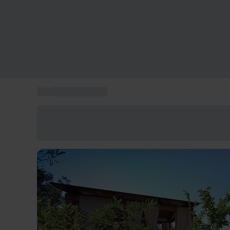
...
Pacchetti terme
Risparmia il 15% oggi
Usa il codice ESTATE nel carrello