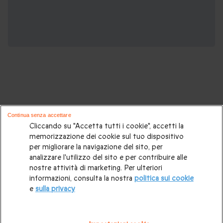
Potrebbero piacerti anche questi cofanetti
Continua senza accettare
regalo:
Cliccando su "Accetta tutti i cookie", accetti la
memorizzazione dei cookie sul tuo dispositivo
per migliorare la navigazione del sito, per
Cosa regalare?
|
Idee regalo originali
|
Perchè regalare una
analizzare l'utilizzo del sito e per contribuire alle
gift card
|
Buono regalo
|
Regali di compleanno
|
Idee regalo
nostre attività di marketing. Per ulteriori
informazioni, consulta la nostra
politica sui cookie
per la coppia
|
Regalo per matrimonio
|
Regalo anniversario
e
sulla privacy
di matrimonio
|
Regali per lei
|
Regali per lui
|
Regalo San
Valentino
|
Weekend romantico
|
Volo in mongolfiera
|