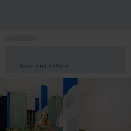
...
Spa e terme
Risparmia il 15% oggi
Usa il codice ESTATE nel carrello
Scopri tutte le offerte