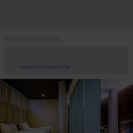
...
Spa Friuli Venezia Giulia
Risparmia il 15% oggi
Usa il codice ESTATE nel carrello
Scopri tutte le offerte