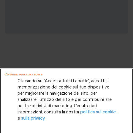
Potrebbero piacerti anche questi cofanetti
Continua senza accettare
regalo:
Cliccando su "Accetta tutti i cookie", accetti la
memorizzazione dei cookie sul tuo dispositivo
per migliorare la navigazione del sito, per
Cosa regalare?
|
Idee regalo originali
|
Perchè regalare una
analizzare l'utilizzo del sito e per contribuire alle
gift card
|
Buono regalo
|
Regali di compleanno
|
Idee regalo
nostre attività di marketing. Per ulteriori
informazioni, consulta la nostra
politica sui cookie
per la coppia
|
Regalo per matrimonio
|
Regalo anniversario
e
sulla privacy
di matrimonio
|
Regali per lei
|
Regali per lui
|
Regalo San