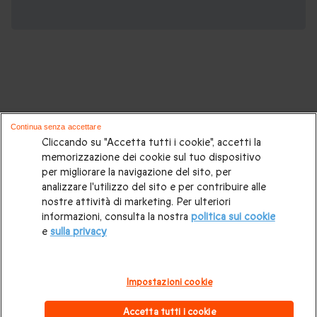
Potrebbero piacerti anche questi cofanetti
Continua senza accettare
regalo:
Cliccando su "Accetta tutti i cookie", accetti la
memorizzazione dei cookie sul tuo dispositivo
per migliorare la navigazione del sito, per
Cosa regalare?
|
Idee regalo originali
|
Perchè regalare una
analizzare l'utilizzo del sito e per contribuire alle
gift card
|
Buono regalo
|
Regali di compleanno
|
Idee regalo
nostre attività di marketing. Per ulteriori
informazioni, consulta la nostra
politica sui cookie
per la coppia
|
Regalo per matrimonio
|
Regalo anniversario
e
sulla privacy
di matrimonio
|
Regali per lei
|
Regali per lui
|
Regalo San
Valentino
|
Weekend romantico
|
Volo in mongolfiera
|
Impostazioni cookie
Cofanetti regalo gourmet
|
Pacchetti Spa e Terme
|
Tempo
Accetta tutti i cookie
libero
|
Esperienze insolite
|
Regali di Natale