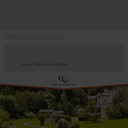
...
Cofanetti regalo Benessere
Risparmia il 15% oggi
Usa il codice ESTATE nel carrello
Scopri tutte le offerte