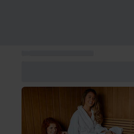
...
Esperienze da regalare a Milano
Risparmia il 15% oggi
Usa il codice ESTATE nel carrello