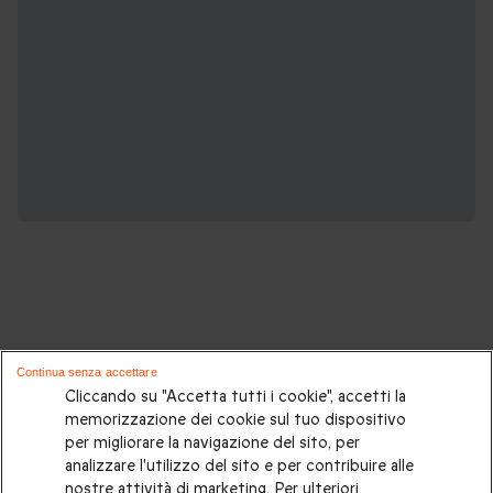
Potrebbero piacerti anche questi cofanetti
Continua senza accettare
regalo:
Cliccando su "Accetta tutti i cookie", accetti la
memorizzazione dei cookie sul tuo dispositivo
per migliorare la navigazione del sito, per
Cosa regalare?
|
Idee regalo originali
|
Perchè regalare una
analizzare l'utilizzo del sito e per contribuire alle
gift card
|
Buono regalo
|
Regali di compleanno
|
Idee regalo
nostre attività di marketing. Per ulteriori