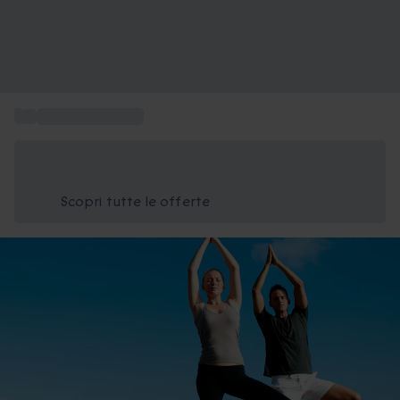
...
Esperienze a casa
Risparmia il 15% oggi
Usa il codice ESTATE nel carrello
Scopri tutte le offerte