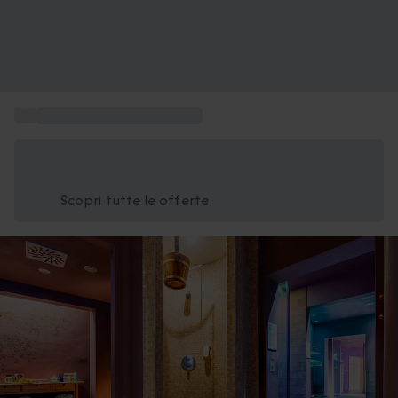
...
Soggiorni in Emilia Romagna
Risparmia il 15% oggi
Usa il codice ESTATE nel carrello
Scopri tutte le offerte