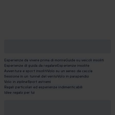
Scopri altre esperienze di guida e avventure insolite da
regalare
Esperienze da vivere prima di morire
Guide su veicoli insoliti
Esperienze di guida da regalare
Esperienze insolite
Avventure e sport insoliti
Volo su un aereo da caccia
Sessione in un tunnel del vento
Volo in parapendio
Volo in zipline
Sport estremi
Regali particolari ed esperienze indimenticabili
Idee regalo per lui
Guidare un carro armato: le domande
più frequenti