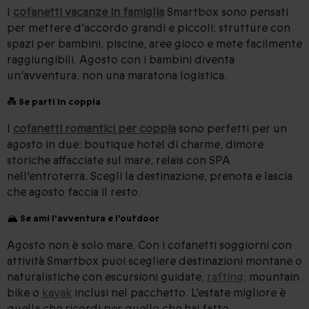
I
cofanetti vacanze in famiglia
Smartbox sono pensati
per mettere d'accordo grandi e piccoli: strutture con
spazi per bambini, piscine, aree gioco e mete facilmente
raggiungibili. Agosto con i bambini diventa
un'avventura, non una maratona logistica.
💑 Se parti in coppia
I
cofanetti romantici per coppia
sono perfetti per un
agosto in due: boutique hotel di charme, dimore
storiche affacciate sul mare, relais con SPA
nell'entroterra. Scegli la destinazione, prenota e lascia
che agosto faccia il resto.
🏔 Se ami l'avventura e l'outdoor
Agosto non è solo mare. Con i cofanetti soggiorni con
attività Smartbox puoi scegliere destinazioni montane o
naturalistiche con escursioni guidate,
rafting
, mountain
bike o
kayak
inclusi nel pacchetto. L'estate migliore è
quella che ricordi per quello che hai fatto.