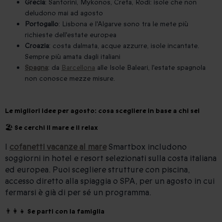
Grecia
: Santorini, Mykonos, Creta, Rodi: isole che non
deludono mai ad agosto
Portogallo
: Lisbona e l'Algarve sono tra le mete più
richieste dell'estate europea
Croazia
: costa dalmata, acque azzurre, isole incantate.
Sempre più amata dagli italiani
Spagna
: da
Barcellona
alle Isole Baleari, l'estate spagnola
non conosce mezze misure.
Le migliori idee per agosto: cosa scegliere in base a chi sei
🏖 Se cerchi il mare e il relax
I
cofanetti vacanze al mare
Smartbox includono
soggiorni in hotel e resort selezionati sulla costa italiana
ed europea. Puoi scegliere strutture con piscina,
accesso diretto alla spiaggia o SPA, per un agosto in cui
fermarsi è già di per sé un programma.
👨‍👩‍👧 Se parti con la famiglia