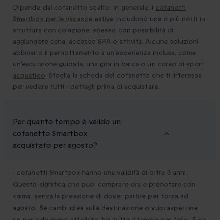
Dipende dal cofanetto scelto. In generale, i
cofanetti
Smartbox per le vacanze estive
includono una o più notti in
struttura con colazione, spesso con possibilità di
aggiungere cena, accesso SPA o attività. Alcune soluzioni
abbinano il pernottamento a un'esperienza inclusa, come
un'escursione guidata, una gita in barca o un corso di
sport
acquatico
. Sfoglia la scheda del cofanetto che ti interessa
per vedere tutti i dettagli prima di acquistare.
Per quanto tempo è valido un
cofanetto Smartbox
acquistato per agosto?
I cofanetti Smartbox hanno una validità di oltre 3 anni.
Questo significa che puoi comprare ora e prenotare con
calma, senza la pressione di dover partire per forza ad
agosto. Se cambi idea sulla destinazione o vuoi aspettare
un periodo meno affollato, hai tutto il tempo per farlo. E se