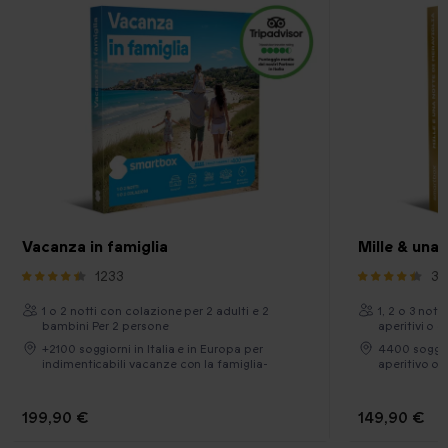
Vacanza in famiglia
Mille & una 
1233
36
1 o 2 notti con colazione per 2 adulti e 2
1, 2 o 3 nott
bambini Per 2 persone
aperitivi o 
+2100 soggiorni in Italia e in Europa per
4400 soggior
indimenticabili vacanze con la famiglia-
aperitivo o 
199,90 €
149,90 €