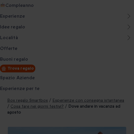
Compleanno
Esperienze
Idee regalo
Località
Offerte
Buoni regalo
Trova regalo
Spazio Aziende
Esperienze per te
Box regalo Smartbox
/
Esperienze con consegna istantanea
/
Cosa fare nei giorni festivi?
/
Dove andare in vacanza ad
agosto