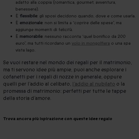
adatto alla coppia (romantica, gourmet, avventura,
benessere).
È
flessibile
: gli sposi decidono quando, dove e come usarla.
È
emozionale
: non si limita a “coprire delle spese”, ma
aggiunge momenti di felicità.
È
memorabile
: nessuno racconta “quel bonifico da 200
euro”, ma tutti ricordano un
volo in mongolfiera
o una spa
vista lago.
Se vuoi restare nel mondo dei regali per il matrimonio,
ma ti servono idee più ampie, puoi anche esplorare i
cofanetti per i regali di nozze in generale, oppure
quelli per l’addio al celibato,
l’addio al nubilato
o la
promessa di matrimonio: perfetti per tutte le tappe
della storia d’amore.
Trova ancora più ispirazione con queste idee regalo