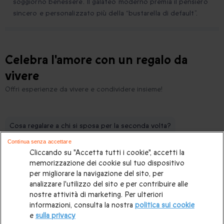
soggiorno benessere. Il galateo moderno premia il pensiero
sincero e personalizzato più della “bustarella di default”.
Celebra l'amore con un regalo da
vivere
Offri esperienze da vivere e condividere insieme!
Cosa regalare a chi si sposa per la seconda volta?
Continua senza accettare
Regalo agli sposi senza lista di nozze
Cliccando su "Accetta tutti i cookie", accetti la
Cosa organizzare per un addio al celibato?
memorizzazione dei cookie sul tuo dispositivo
per migliorare la navigazione del sito, per
Cosa regalare per un addio al nubilato?
analizzare l'utilizzo del sito e per contribuire alle
nostre attività di marketing. Per ulteriori
Cosa regalare a una zia?
informazioni, consulta la nostra
politica sui cookie
e
sulla privacy
Cosa regalare a distanza per la festa del papà?