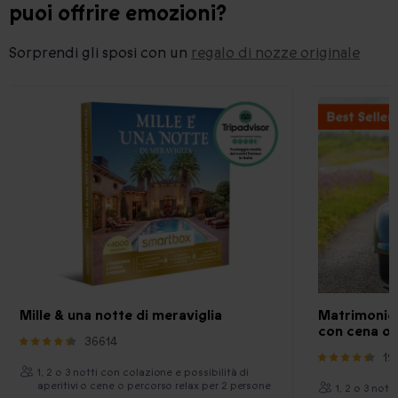
puoi offrire emozioni?
Sorprendi gli sposi con un
regalo di nozze originale
Mille & una notte di meraviglia
Matrimonio d
con cena o 
36614
19
1, 2 o 3 notti con colazione e possibilità di
aperitivi o cene o percorso relax per 2 persone
1, 2 o 3 nott