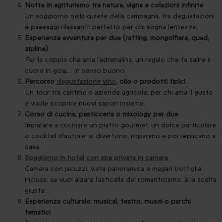
Notte in agriturismo tra natura, vigna e colazioni infinite
Un soggiorno nella quiete della campagna, tra degustazioni
e paesaggi rilassanti: perfetto per chi sogna lentezza.
Esperienza avventura per due (rafting, mongolfiera, quad,
zipline)
Per la coppia che ama l’adrenalina, un regalo che fa salire il
cuore in gola… in senso buono.
Percorso
degustazione vino
, olio o prodotti tipici
Un tour tra cantine o aziende agricole, per chi ama il gusto
e vuole scoprire nuovi sapori insieme.
Corso di cucina, pasticceria o mixology per due
Imparare a cucinare un piatto gourmet, un dolce particolare
o cocktail d’autore: si divertono, imparano e poi replicano a
casa.
Soggiorno in hotel con spa privata in camera
Camera con jacuzzi, vista panoramica e magari bottiglia
inclusa: se vuoi alzare l’asticella del romanticismo, è la scelta
giusta.
Esperienza culturale: musical, teatro, musei o parchi
tematici