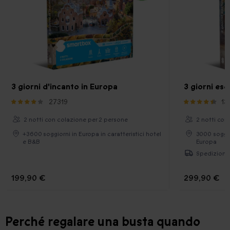
3 giorni d'incanto in Europa
3 giorni esc
27319
13
2 notti con colazione per 2 persone
2 notti con
+3600 soggiorni in Europa in caratteristici hotel
3000 soggior
e B&B
Europa
Spedizione 
199,90 €
299,90 €
Perché regalare una busta quando