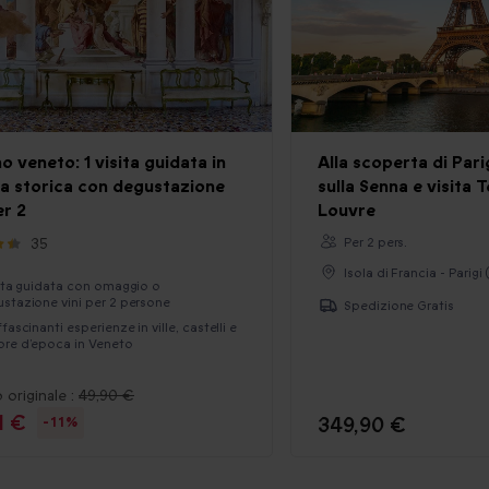
o veneto: 1 visita guidata in
Alla scoperta di Pari
a storica con degustazione
sulla Senna e visita T
er 2
Louvre
35
Per 2 pers.
Isola di Francia - Parigi
sita guidata con omaggio o
stazione vini per 2 persone
Spedizione Gratis
ffascinanti esperienze in ville, castelli e
re d’epoca in Veneto
 originale :
49,90 €
1 €
349,90 €
-11%