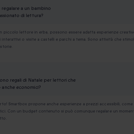
 regalare a un bambino
ssionato di lettura?
n piccolo lettore in erba, possono essere adatta esperienze creative 
 interattivi o visite a castelli e parchi a tema. Sono attività che stim
 storie.
tono regali di Natale per lettori che
o anche economici?
erto! Smartbox propone anche esperienze a prezzi accessibili, come d
tici. Con un budget contenuto si può comunque regalare un moment
tto.