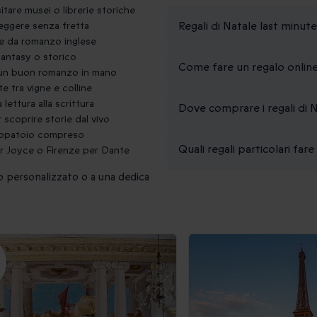
itare musei o librerie storiche
Regali di Natale last minute
leggere senza fretta
re da romanzo inglese
 fantasy o storico
Come fare un regalo onlin
e un buon romanzo in mano
e tra vigne e colline
lettura alla scrittura
Dove comprare i regali di N
 scoprire storie dal vivo
ccappatoio compreso
Quali regali particolari fare
er Joyce o Firenze per Dante
 personalizzato o a una dedica