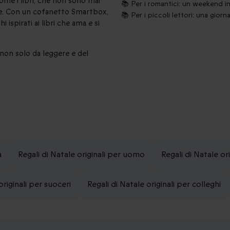
ome i libri, che non sono mai
📚 Per i romantici: un weekend i
le. Con un cofanetto Smartbox,
📚 Per i piccoli lettori: una giorn
 ispirati ai libri che ama e si
 non solo da leggere e del
a
Regali di Natale originali per uomo
Regali di Natale or
originali per suoceri
Regali di Natale originali per colleghi