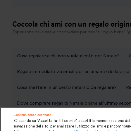
Coccola chi ami con un regalo origin
Esperienze da vivere e condividere per dire "ti voglio bene", "g
Cosa regalare a chi non vuole niente per Natale?
Regalo immediato via email per un amante della birra
Cosa mettere in un cesto natalizio da regalare?
Re
Dove comprare regali di Natale online all'ultimo sec
Continua senza accettare
Cliccando su "Accetta tutti i cookie", accetti la memorizzazione dei 
Pagamenti sicuri
Facilità di cambio
Validità est
navigazione del sito, per analizzare l'utilizzo del sito e per contribuire