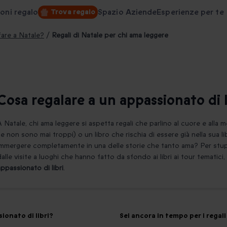
oni regalo
Spazio Aziende
Esperienze per te
Trova regalo
are a Natale?
/
Regali di Natale per chi ama leggere
Cosa regalare a un appassionato di l
A Natale, chi ama leggere si aspetta regali che parlino al cuore e alla
se non sono mai troppi) o un libro che rischia di essere già nella sua 
immergere completamente in una delle storie che tanto ama? Per stupi
dalle visite a luoghi che hanno fatto da sfondo ai libri ai tour tematici,
appassionato di libri
.
ionato di libri?
Sei ancora in tempo per i regal