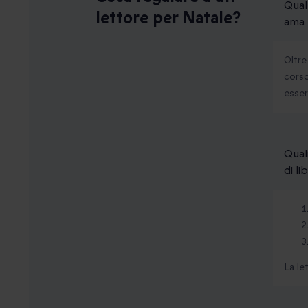
Qual
lettore per Natale?
ama 
Oltre
corso
esser
Qual
di li
La le