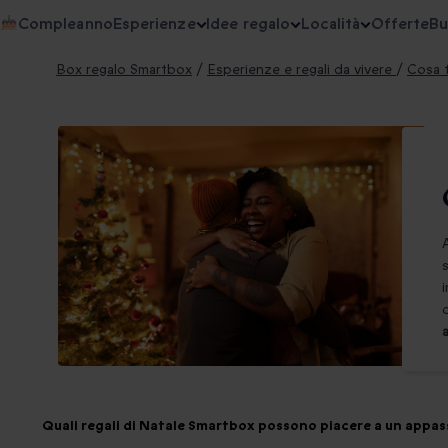
Compleanno
Esperienze
Idee regalo
Località
Offerte
Bu
Box regalo Smartbox
/
Esperienze e regali da vivere
/
Cosa f
Quali regali di Natale Smartbox possono piacere a un appass