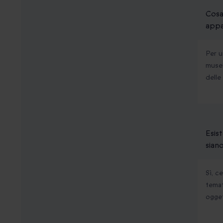
Cosa
appa
Per u
musei
delle
Esis
sian
Sì, c
tema
ogge