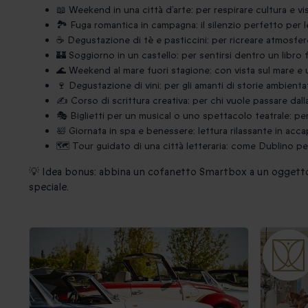
📖 Weekend in una città d’arte: per respirare cultura e vis
🏞 Fuga romantica in campagna: il silenzio perfetto per 
☕ Degustazione di tè e pasticcini: per ricreare atmosfe
🏰 Soggiorno in un castello: per sentirsi dentro un libro
🌊 Weekend al mare fuori stagione: con vista sul mare 
🍷 Degustazione di vini: per gli amanti di storie ambientat
✍ Corso di scrittura creativa: per chi vuole passare dalla 
🎭 Biglietti per un musical o uno spettacolo teatrale: per
🛀 Giornata in spa e benessere: lettura rilassante in a
🗺 Tour guidato di una città letteraria: come Dublino p
💡 Idea bonus: abbina un cofanetto Smartbox a un oggetto
speciale.