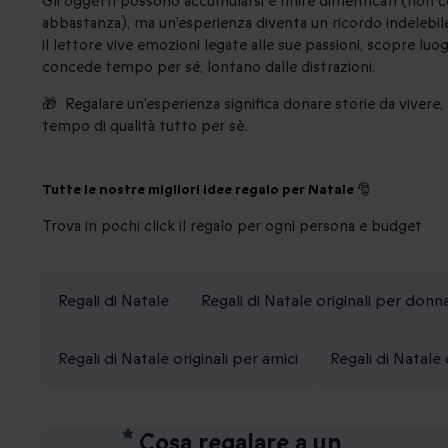
Gli oggetti possono accumularsi e finire dimenticati (non c
abbastanza), ma un'esperienza diventa un ricordo indelebi
il lettore vive emozioni legate alle sue passioni, scopre luoghi
concede tempo per sé, lontano dalle distrazioni.
🎁 Regalare un'esperienza significa donare storie da vivere,
tempo di qualità tutto per sè.
Tutte le nostre migliori idee regalo per Natale 🎅
Trova in pochi click il regalo per ogni persona e budget
Regali di Natale
Regali di Natale originali per donn
Regali di Natale originali per amici
Regali di Natale 
Cosa regalare a un