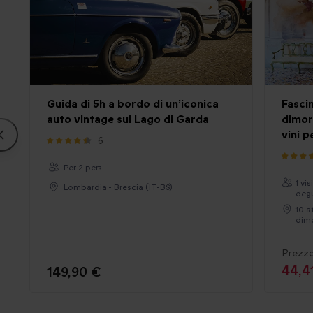
Guida di 5h a bordo di un’iconica
Fascin
auto vintage sul Lago di Garda
dimor
vini p
6
Per 2 pers.
1 vi
Lombardia - Brescia (IT-BS)
degu
10 a
dimo
Prezzo
44,4
149,90 €