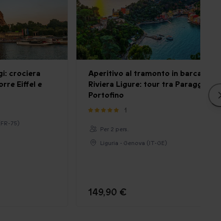
gi: crociera
Aperitivo al tramonto in barca sulla
orre Eiffel e
Riviera Ligure: tour tra Paraggi e
Portofino
1
 (FR-75)
Per 2 pers.
Liguria - Genova (IT-GE)
149,90 €