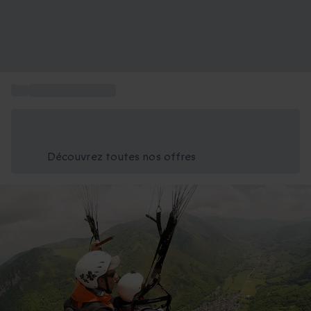
...
Saut en parapente
Économisez -25% aujourd'hui
Utilisez le code GIFT lors du paiement
Découvrez toutes nos offres