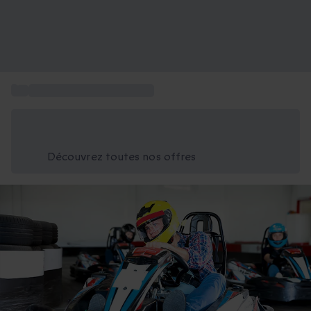
...
Box cadeau Fête des Pères
Économisez -25% aujourd'hui
Utilisez le code GIFT lors du paiement
Découvrez toutes nos offres