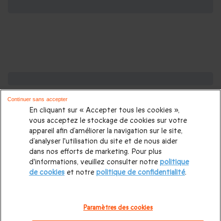
De l'inspiration pour gâter votre papa
Continuer sans accepter
Cadeau Fête des pères
|
Activités fête des pères
|
Idée
En cliquant sur « Accepter tous les cookies »,
cadeau papa
|
Cadeau Anniversaire papa
|
Cadeaux pour
vous acceptez le stockage de cookies sur votre
appareil afin d’améliorer la navigation sur le site,
beaux parents
|
Cadeau beau père
d’analyser l'utilisation du site et de nous aider
dans nos efforts de marketing. Pour plus
Des cadeaux pour des papas de tous les
d'informations, veuillez consulter notre
politique
âges :
de cookies
et notre
politique de confidentialité
.
Idée cadeau homme 30 ans
|
Idée cadeau homme 40 ans
|
Paramètres des cookies
Idée cadeau homme 50 ans
|
Idée cadeau homme 60 ans
|