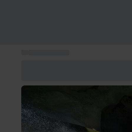
...
Descente canyoning
Économisez -25% aujourd'hui
Utilisez le code GIFT lors du paiement