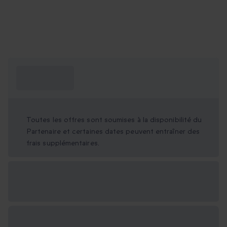
Ce que je dois
savoir ?
Toutes les offres sont soumises à la disponibilité du
Partenaire et certaines dates peuvent entraîner des
frais supplémentaires.
Options cadeau
disponibles