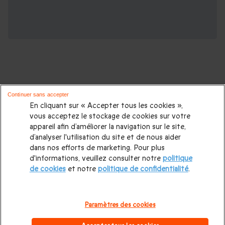
Continuer sans accepter
D'autres idées de séjours insolites :
En cliquant sur « Accepter tous les cookies »,
vous acceptez le stockage de cookies sur votre
appareil afin d’améliorer la navigation sur le site,
Nuit insolite
|
Cabane dans les arbres
|
Dormir dans une
d’analyser l'utilisation du site et de nous aider
bulle
|
Nuit en tipi
|
Séjour en cabane insolite
|
Nuit en
dans nos efforts de marketing. Pour plus
d'informations, veuillez consulter notre
politique
yourte
|
Nuit en roulotte
|
Nuit insolite en Normandie
|
Nuit
de cookies
et notre
politique de confidentialité
.
insolite en Aquitaine
|
Nuit insolite en Occitanie
|
Nuit
insolite en Auvergne
|
Nuit insolite à Bordeaux
|
Nuit insolite
Paramètres des cookies
en Bretagne
|
Nuit insolite Pays de la Loire
|
Nuit insolite en