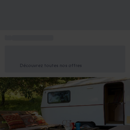
...
Nuit insolite en PACA
Économisez -25% aujourd'hui
Utilisez le code GIFT lors du paiement
Découvrez toutes nos offres