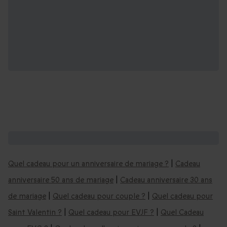
Vous aimerez aussi ces coffrets cadeaux :
Quel cadeau pour un anniversaire de mariage ?
|
Cadeau
anniversaire 50 ans de mariage
|
Cadeau anniversaire 30 ans
de mariage
|
Quel cadeau pour couple ?
|
Quel cadeau pour
Saint Valentin ?
|
Quel cadeau pour EVJF ?
|
Quel Cadeau