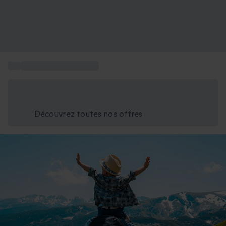
...
Cadeau Fête des Pères
Économisez -25% aujourd'hui
Utilisez le code GIFT lors du paiement
Découvrez toutes nos offres